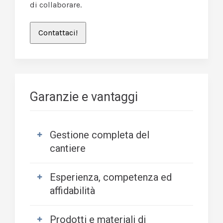
di collaborare.
Contattaci!
Garanzie e vantaggi
Gestione completa del
cantiere
Progettiamo ed allestiamo il
Esperienza, competenza ed
cantiere in totale sicurezza, a
affidabilità
norma di legge, dai permessi allo
smantellamento finale.
Siamo costruttori da generazioni
Prodotti e materiali di