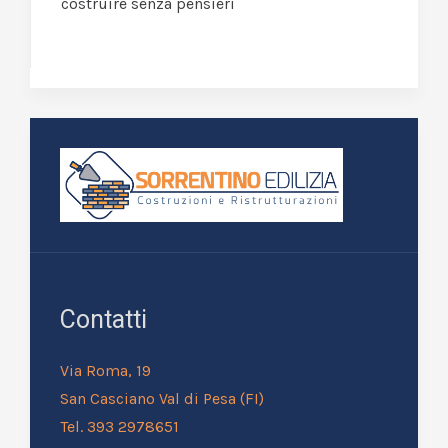
costruire senza pensieri
Contatti
Via Roma, 19
San Casciano Val di Pesa (FI)
Tel. 393 2978651